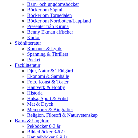
Barn- och ungdomsböcker
Böcker om Sápmi
Böcker om Tornedalen
Böcker om Norrbotten/Lappland
Presenter från Kiruna
Benny Ekman affischer
Kartor
Skönlitteratur
Romaner & Lyrik
Spänning & Thrillers
Pocket
Facklitteratur
Djur, Natur & Trädgård
Ekonomi & Samhälle
Foto, Konst & Teater
Hantverk & Hobby
Historia
Hälsa, Sport & Fritid
Mat & Dryck
Memoarer & Biografier
Religion, Filosofi & Naturvetenskap
Barn- & Ungdom
Pekböcker 0-3 år
Bilderböcker 3-6 år
Kapitelböcker 6-9 år