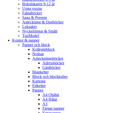
Bokslukaren 9-12 år
Unga vuxna
Faktaböcker
Saga & Present
Anteckning & Dagböcker
Leksaker
Nyckelringar & Smått
TopModel
Kontor & papper
Papper och block
Kollegieblock
Notisar
Anteckningsböcker
Adressböcker
Gästböcker
Blanketter
Block och blockkuber
Kartong
Etiketter
Papper
A4 Ohålat
A4 Hålat
A3
Färgat papper
Fotopapper