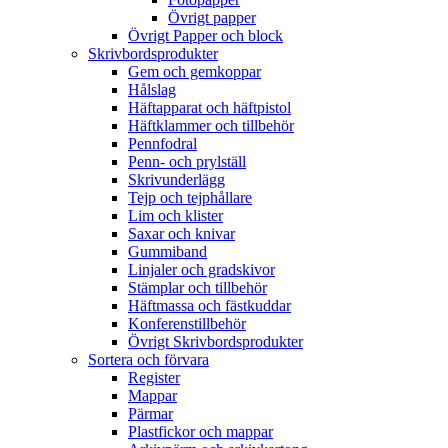
Övrigt papper
Övrigt Papper och block
Skrivbordsprodukter
Gem och gemkoppar
Hålslag
Häftapparat och häftpistol
Häftklammer och tillbehör
Pennfodral
Penn- och prylställ
Skrivunderlägg
Tejp och tejphållare
Lim och klister
Saxar och knivar
Gummiband
Linjaler och gradskivor
Stämplar och tillbehör
Häftmassa och fästkuddar
Konferenstillbehör
Övrigt Skrivbordsprodukter
Sortera och förvara
Register
Mappar
Pärmar
Plastfickor och mappar