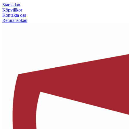
Startsidan
Köpvillkor
Kontakta oss
Returansökan