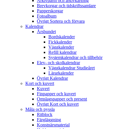
Arkivpärm och arkivkartong
Brevkorgar och tidskriftssamlare
Papperskorgar
Fotoalbum
Övrigt Sortera och förvara
Kalendrar
Årsbundet
Bordskalender
Fickkalender
Väggkalender
Refill kalendrar
Systemkalendrar och tillbehör
Elev- och skolkalendrar
Väggkalendrar Studieåret
Lärarkalender
Övrigt Kalendrar
Kort och kuvert
Kuvert
Finpapper och kuvert
Omslagspapper och present
Övrigt Kort och kuvert
Måla och pyssla
Ritblock
Färgläggning
Konstnärsmaterial