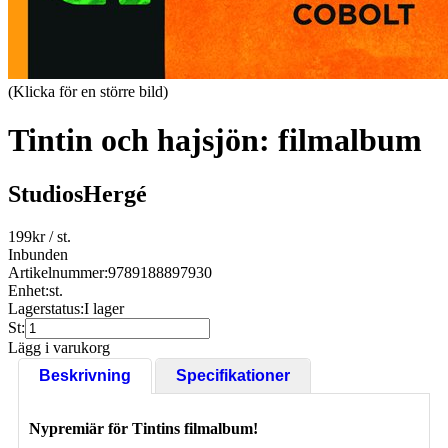
(Klicka för en större bild)
Tintin och hajsjön: filmalbum
StudiosHergé
199
kr
/ st.
Inbunden
Artikelnummer:
9789188897930
Enhet:
st.
Lagerstatus:
I lager
St:
Lägg i varukorg
Beskrivning
Specifikationer
Nypremiär för Tintins filmalbum!