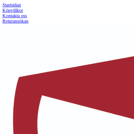
Startsidan
Köpvillkor
Kontakta oss
Returansökan