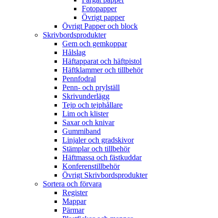
Fotopapper
Övrigt papper
Övrigt Papper och block
Skrivbordsprodukter
Gem och gemkoppar
Hålslag
Häftapparat och häftpistol
Häftklammer och tillbehör
Pennfodral
Penn- och prylställ
Skrivunderlägg
Tejp och tejphållare
Lim och klister
Saxar och knivar
Gummiband
Linjaler och gradskivor
Stämplar och tillbehör
Häftmassa och fästkuddar
Konferenstillbehör
Övrigt Skrivbordsprodukter
Sortera och förvara
Register
Mappar
Pärmar