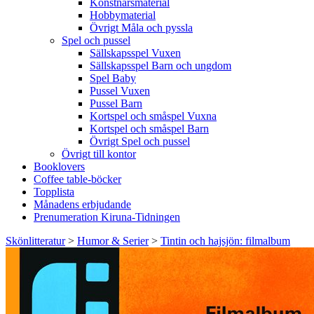
Konstnärsmaterial
Hobbymaterial
Övrigt Måla och pyssla
Spel och pussel
Sällskapsspel Vuxen
Sällskapsspel Barn och ungdom
Spel Baby
Pussel Vuxen
Pussel Barn
Kortspel och småspel Vuxna
Kortspel och småspel Barn
Övrigt Spel och pussel
Övrigt till kontor
Booklovers
Coffee table-böcker
Topplista
Månadens erbjudande
Prenumeration Kiruna-Tidningen
Skönlitteratur
>
Humor & Serier
>
Tintin och hajsjön: filmalbum