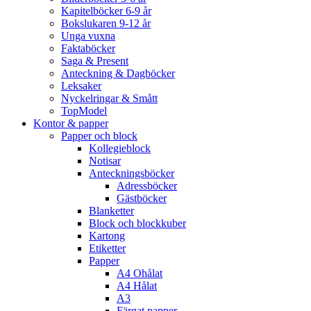
Kapitelböcker 6-9 år
Bokslukaren 9-12 år
Unga vuxna
Faktaböcker
Saga & Present
Anteckning & Dagböcker
Leksaker
Nyckelringar & Smått
TopModel
Kontor & papper
Papper och block
Kollegieblock
Notisar
Anteckningsböcker
Adressböcker
Gästböcker
Blanketter
Block och blockkuber
Kartong
Etiketter
Papper
A4 Ohålat
A4 Hålat
A3
Färgat papper