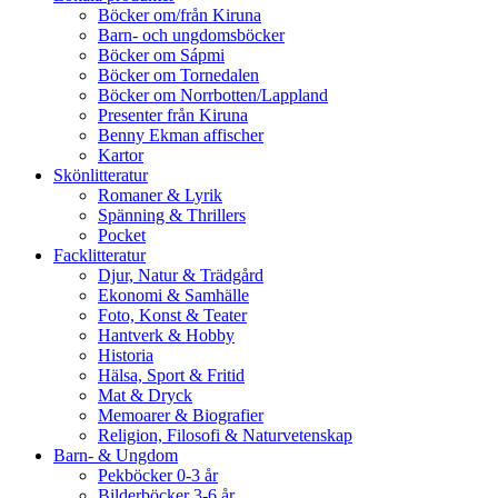
Böcker om/från Kiruna
Barn- och ungdomsböcker
Böcker om Sápmi
Böcker om Tornedalen
Böcker om Norrbotten/Lappland
Presenter från Kiruna
Benny Ekman affischer
Kartor
Skönlitteratur
Romaner & Lyrik
Spänning & Thrillers
Pocket
Facklitteratur
Djur, Natur & Trädgård
Ekonomi & Samhälle
Foto, Konst & Teater
Hantverk & Hobby
Historia
Hälsa, Sport & Fritid
Mat & Dryck
Memoarer & Biografier
Religion, Filosofi & Naturvetenskap
Barn- & Ungdom
Pekböcker 0-3 år
Bilderböcker 3-6 år