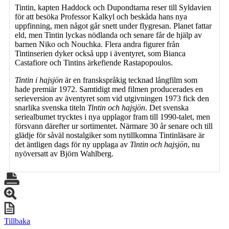
Tintin, kapten Haddock och Dupondtarna reser till Syldavien
för att besöka Professor Kalkyl och beskåda hans nya
uppfinning, men något går snett under flygresan. Planet fattar
eld, men Tintin lyckas nödlanda och senare får de hjälp av
barnen Niko och Nouchka. Flera andra figurer från
Tintinserien dyker också upp i äventyret, som Bianca
Castafiore och Tintins ärkefiende Rastapopoulos.
Tintin i hajsjön
är en franskspråkig tecknad långfilm som
hade premiär 1972. Samtidigt med filmen producerades en
serieversion av äventyret som vid utgivningen 1973 fick den
snarlika svenska titeln
Tintin och hajsjön
. Det svenska
seriealbumet trycktes i nya upplagor fram till 1990-talet, men
försvann därefter ur sortimentet. Närmare 30 år senare och till
glädje för såväl nostalgiker som nytillkomna Tintinläsare är
det äntligen dags för ny upplaga av
Tintin och hajsjön
, nu
nyöversatt av Björn Wahlberg.
Tillbaka