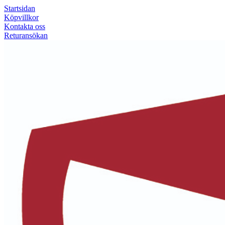
Startsidan
Köpvillkor
Kontakta oss
Returansökan