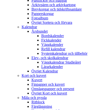
Plastfickor och mappar
Arkivpärm och arkivkartong
Brevkorgar och tidskriftssamlare
Papperskorgar
Fotoalbum
Övrigt Sortera och förvara
Kalendrar
Årsbundet
Bordskalender
Fickkalender
Väggkalender
Refill kalendrar
Systemkalendrar och tillbehör
Elev- och skolkalendrar
Väggkalendrar Studieåret
Lärarkalender
Övrigt Kalendrar
Kort och kuvert
Kuvert
Finpapper och kuvert
Omslagspapper och present
Övrigt Kort och kuvert
Måla och pyssla
Ritblock
Färgläggning