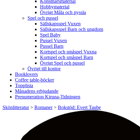
Konstnärsmaterial
Hobbymaterial
Övrigt Måla och pyssla
Spel och pussel
Sällskapsspel Vuxen
Sällskapsspel Barn och ungdom
Spel Baby
Pussel Vuxen
Pussel Barn
Kortspel och småspel Vuxna
Kortspel och småspel Barn
Övrigt Spel och pussel
Övrigt till kontor
Booklovers
Coffee table-böcker
Topplista
Månadens erbjudande
Prenumeration Kiruna-Tidningen
Skönlitteratur
>
Romaner
>
Bokstöd: Evert Taube