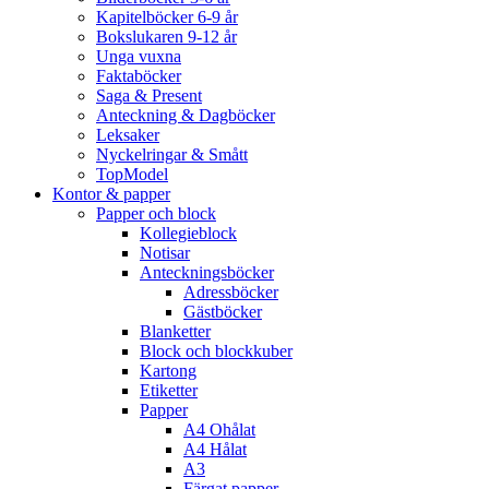
Kapitelböcker 6-9 år
Bokslukaren 9-12 år
Unga vuxna
Faktaböcker
Saga & Present
Anteckning & Dagböcker
Leksaker
Nyckelringar & Smått
TopModel
Kontor & papper
Papper och block
Kollegieblock
Notisar
Anteckningsböcker
Adressböcker
Gästböcker
Blanketter
Block och blockkuber
Kartong
Etiketter
Papper
A4 Ohålat
A4 Hålat
A3
Färgat papper