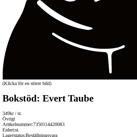
(Klicka för en större bild)
Bokstöd: Evert Taube
349
kr
/ st.
Övrigt
Artikelnummer:
7350114420083
Enhet:
st.
Lagerstatus:
Beställningsvara