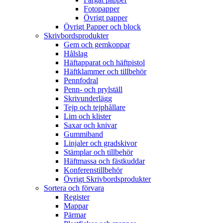
Fotopapper
Övrigt papper
Övrigt Papper och block
Skrivbordsprodukter
Gem och gemkoppar
Hålslag
Häftapparat och häftpistol
Häftklammer och tillbehör
Pennfodral
Penn- och prylställ
Skrivunderlägg
Tejp och tejphållare
Lim och klister
Saxar och knivar
Gummiband
Linjaler och gradskivor
Stämplar och tillbehör
Häftmassa och fästkuddar
Konferenstillbehör
Övrigt Skrivbordsprodukter
Sortera och förvara
Register
Mappar
Pärmar