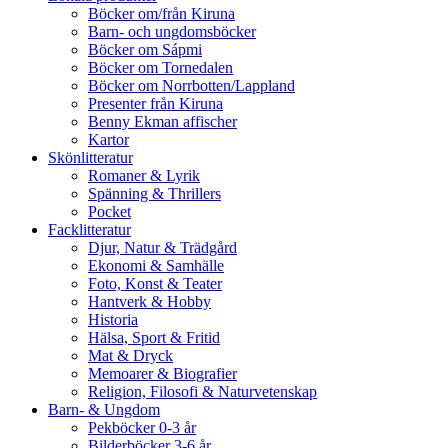
Böcker om/från Kiruna
Barn- och ungdomsböcker
Böcker om Sápmi
Böcker om Tornedalen
Böcker om Norrbotten/Lappland
Presenter från Kiruna
Benny Ekman affischer
Kartor
Skönlitteratur
Romaner & Lyrik
Spänning & Thrillers
Pocket
Facklitteratur
Djur, Natur & Trädgård
Ekonomi & Samhälle
Foto, Konst & Teater
Hantverk & Hobby
Historia
Hälsa, Sport & Fritid
Mat & Dryck
Memoarer & Biografier
Religion, Filosofi & Naturvetenskap
Barn- & Ungdom
Pekböcker 0-3 år
Bilderböcker 3-6 år