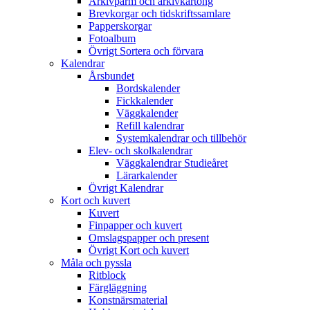
Arkivpärm och arkivkartong
Brevkorgar och tidskriftssamlare
Papperskorgar
Fotoalbum
Övrigt Sortera och förvara
Kalendrar
Årsbundet
Bordskalender
Fickkalender
Väggkalender
Refill kalendrar
Systemkalendrar och tillbehör
Elev- och skolkalendrar
Väggkalendrar Studieåret
Lärarkalender
Övrigt Kalendrar
Kort och kuvert
Kuvert
Finpapper och kuvert
Omslagspapper och present
Övrigt Kort och kuvert
Måla och pyssla
Ritblock
Färgläggning
Konstnärsmaterial