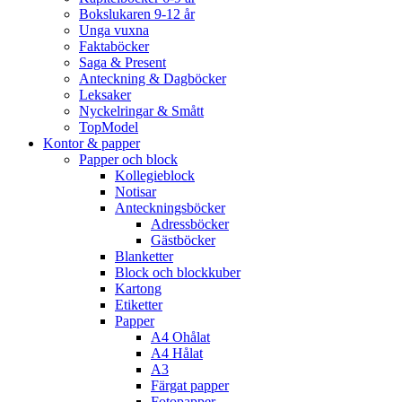
Bokslukaren 9-12 år
Unga vuxna
Faktaböcker
Saga & Present
Anteckning & Dagböcker
Leksaker
Nyckelringar & Smått
TopModel
Kontor & papper
Papper och block
Kollegieblock
Notisar
Anteckningsböcker
Adressböcker
Gästböcker
Blanketter
Block och blockkuber
Kartong
Etiketter
Papper
A4 Ohålat
A4 Hålat
A3
Färgat papper
Fotopapper