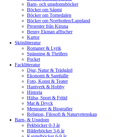
Barn- och ungdomsböcker
Böcker om Sápmi
Böcker om Tornedalen
Böcker om Norrbotten/Lappland
Presenter från Kiruna
Benny Ekman affischer
Kartor
Skönlitteratur
Romaner & Lyrik
Spänning & Thrillers
Pocket
Facklitteratur
Djur, Natur & Trädgård
Ekonomi & Samhälle
Foto, Konst & Teater
Hantverk & Hobby
Historia
Hälsa, Sport & Fritid
Mat & Dryck
Memoarer & Biografier
Religion, Filosofi & Naturvetenskap
Barn- & Ungdom
Pekböcker 0-3 år
Bilderböcker 3-6 år
Kapitelböcker 6-9 år