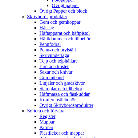
Övrigt papper
Övrigt Papper och block
Skrivbordsprodukter
Gem och gemkoppar
Hålslag
Häftapparat och häftpistol
Häftklammer och tillbehör
Pennfodral
Penn- och prylställ
Skrivunderlägg
Tejp och tejphållare
Lim och klister
Saxar och knivar
Gummiband
Linjaler och gradskivor
Stämplar och tillbehör
Häftmassa och fästkuddar
Konferenstillbehör
Övrigt Skrivbordsprodukter
Sortera och förvara
Register
Mappar
Pärmar
Plastfickor och mappar