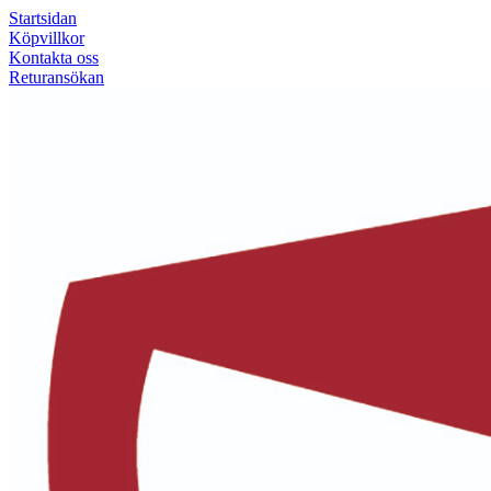
Startsidan
Köpvillkor
Kontakta oss
Returansökan