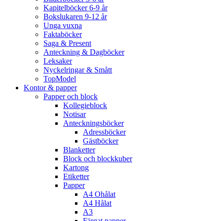
Kapitelböcker 6-9 år
Bokslukaren 9-12 år
Unga vuxna
Faktaböcker
Saga & Present
Anteckning & Dagböcker
Leksaker
Nyckelringar & Smått
TopModel
Kontor & papper
Papper och block
Kollegieblock
Notisar
Anteckningsböcker
Adressböcker
Gästböcker
Blanketter
Block och blockkuber
Kartong
Etiketter
Papper
A4 Ohålat
A4 Hålat
A3
Färgat papper