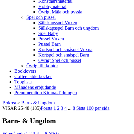
Konstnärsmaterial
Hobbymaterial
Övrigt Måla och pyssla
Spel och pussel
Sällskapsspel Vuxen
Sällskapsspel Barn och ungdom
Spel Baby
Pussel Vuxen
Pussel Barn
Kortspel och småspel Vuxna
Kortspel och småspel Barn
Övrigt Spel och pussel
Övrigt till kontor
Booklovers
Coffee table-böcker
Topplista
Månadens erbjudande
Prenumeration Kiruna-Tidningen
Bokrea
>
Barn- & Ungdom
VISAR
25-48
(185)
Första
1
2
3
4
...
8
Sista
100 per sida
Barn- & Ungdom
Föregående
1
2
3
4
...
8
Nästa