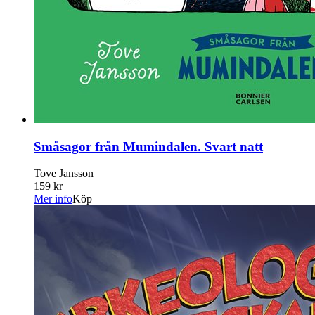
Småsagor från Mumindalen. Svart natt
Tove Jansson
159 kr
Mer info
Köp