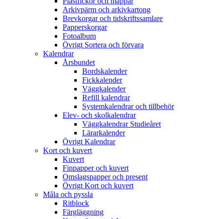
Plastfickor och mappar
Arkivpärm och arkivkartong
Brevkorgar och tidskriftssamlare
Papperskorgar
Fotoalbum
Övrigt Sortera och förvara
Kalendrar
Årsbundet
Bordskalender
Fickkalender
Väggkalender
Refill kalendrar
Systemkalendrar och tillbehör
Elev- och skolkalendrar
Väggkalendrar Studieåret
Lärarkalender
Övrigt Kalendrar
Kort och kuvert
Kuvert
Finpapper och kuvert
Omslagspapper och present
Övrigt Kort och kuvert
Måla och pyssla
Ritblock
Färgläggning