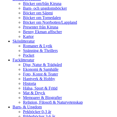
Böcker om/från Kiruna
Barn- och ungdomsböcker
Böcker om Sápmi
Böcker om Tornedalen
Böcker om Norrbotten/Lappland
Presenter från Kiruna
Benny Ekman affischer
Kartor
Skönlitteratur
Romaner & Lyrik
Spänning & Thrillers
Pocket
Facklitteratur
Djur, Natur & Trädgård
Ekonomi & Samhälle
Foto, Konst & Teater
Hantverk & Hobby
Historia
Hälsa, Sport & Fritid
Mat & Dryck
Memoarer & Biografier
Religion, Filosofi & Naturvetenskap
Barn- & Ungdom
Pekböcker 0-3 år
Bilderböcker 3-6 år