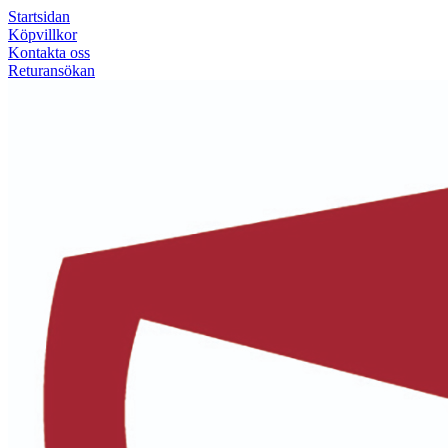
Startsidan
Köpvillkor
Kontakta oss
Returansökan