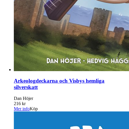
Arkeologdeckarna och Visbys hemliga
silverskatt
Dan Höjer
216 kr
Mer info
Köp