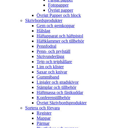
Fotopapper
Övrigt papper
Övrigt Papper och block
Skrivbordsprodukter
Gem och gemkoppar
Hålslag
Häftapparat och häftpistol
Häftklammer och tillbehör
Pennfodral
Penn- och prylställ
Skrivunderlägg
Tejp och tejphållare
Lim och klister
Saxar och knivar
Gummiband
Linjaler och gradskivor
Stämplar och tillbehör
Häftmassa och fästkuddar
Konferenstillbehör
Övrigt Skrivbordsprodukter
Sortera och förvara
Register
Mappar
Pärmar