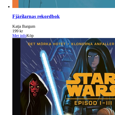
Fjärilarnas rekordbok
Katja Bargum
199 kr
Mer info
Köp