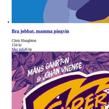
Bra jobbat, mamma pingvin
Chris Haughton
134 kr
Mer info
Köp